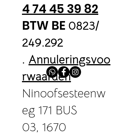
4 74 45 39 82
BTW BE
0823/
249.292
.
Annuleringsvoo
rwaarden
Ninoofsesteenw
eg 171 BUS
03, 1670