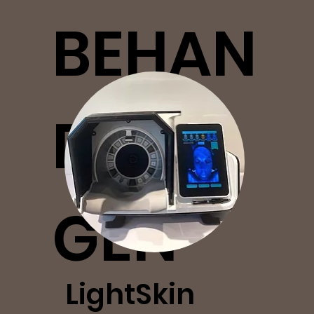
BEHAN
DELIN
GEN
LightSkin