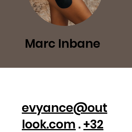
Marc Inbane
evyance@out
look.com
.
+32