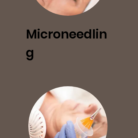
Microneedlin
g