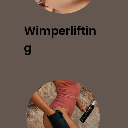
Wimperliftin
g