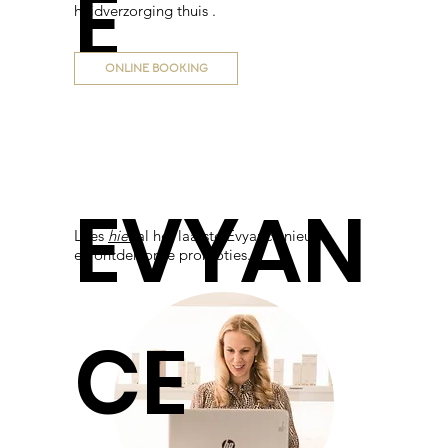
E
huidverzorging thuis .
ONLINE BOOKING
EVYAN
Lees
hier
al het laatste Evyance nieuws
en ontdek onze promoties.
CE